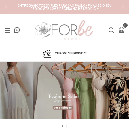
ENTREGA MOTOBOY FLEX PARA SÃO PAULO - FINALIZE O SEU
PEDIDO ATÉ 12H E RECEBA NO MESMO DIA! ♥
0
CUPOM: "BEMVINDA"