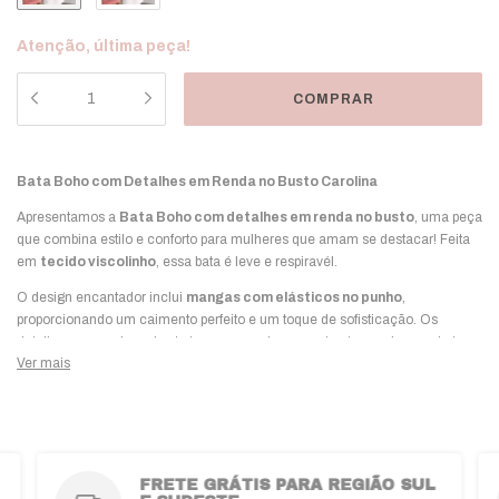
Atenção, última peça!
Bata Boho com Detalhes em Renda no Busto Carolina
Apresentamos a
Bata Boho com detalhes em renda no busto
, uma peça
que combina estilo e conforto para mulheres que amam se destacar! Feita
em
tecido viscolinho
, essa bata é leve e respiravél.
O design encantador inclui
mangas com elásticos no punho
,
proporcionando um caimento perfeito e um toque de sofisticação. Os
detalhes em renda no busto trazem um charme extra, tornando essa bata
Ver mais
uma escolha perfeita para diversas ocasiões.
TAMANHOS:
Disponível nos tamanhos P, M e G,
cores BRANCA E ROSE
COMPOSIÇÃO:
Confeccionada em viscolinho, essa peça é sinônimo de
FRETE GRÁTIS PARA REGIÃO SUL
conforto e qualidade, ideal para o uso diário.