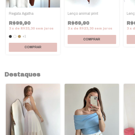
Regata Agatha
Lenço animal print
Lenç
R$99,90
R$69,90
R$
3
x
de
R$33,30
sem juros
3
x
de
R$23,30
sem juros
3
x
+1
COMPRAR
Destaques