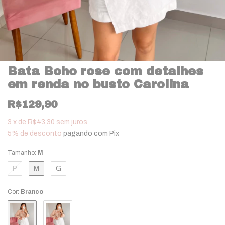
Bata Boho rose com detalhes
em renda no busto Carolina
R$129,90
3
x
de
R$43,30
sem juros
5% de desconto
pagando com Pix
Tamanho:
M
P
M
G
Cor:
Branco