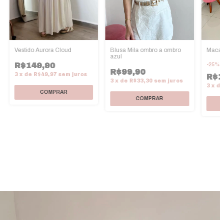
Maca
Blusa Mila ombro a ombro
Vestido Aurora Cloud
azul
R$149,90
-
25
R$99,90
3
x
de
R$49,97
sem juros
R$
3
x
de
R$33,30
sem juros
3
x
COMPRAR
COMPRAR