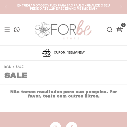
ENTREGA MOTOBOY FLEX PARA SÃO PAULO - FINALIZE O SEU
PEDIDO ATÉ 12H E RECEBA NO MESMO DIA! ♥
0
CUPOM: "BEMVINDA"
Início
>
SALE
SALE
Não temos resultados para sua pesquisa. Por
favor, tente com outros filtros.