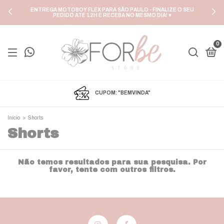
ENTREGA MOTOBOY FLEX PARA SÃO PAULO - FINALIZE O SEU
PEDIDO ATÉ 12H E RECEBA NO MESMO DIA! ♥
0
CUPOM: "BEMVINDA"
Início
>
Shorts
Shorts
Não temos resultados para sua pesquisa. Por
favor, tente com outros filtros.