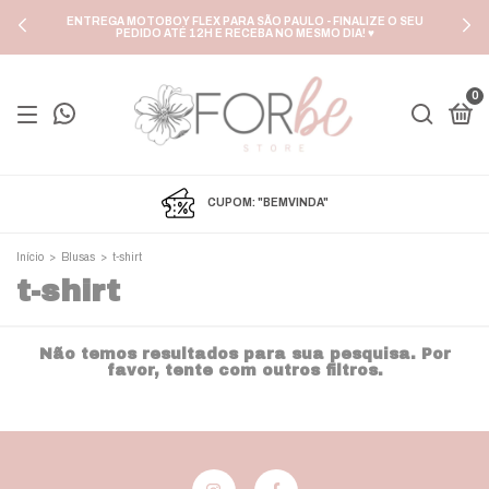
ENTREGA MOTOBOY FLEX PARA SÃO PAULO - FINALIZE O SEU
PEDIDO ATÉ 12H E RECEBA NO MESMO DIA! ♥
0
CUPOM: "BEMVINDA"
Início
>
Blusas
>
t-shirt
t-shirt
Não temos resultados para sua pesquisa. Por
favor, tente com outros filtros.