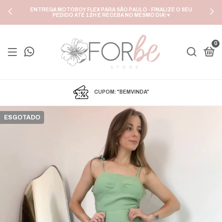
ENTREGA MOTOBOY FLEX PARA SÃO PAULO - FINALIZE O SEU
PEDIDO ATÉ 12H E RECEBA NO MESMO DIA! ♥
0
CUPOM: "BEMVINDA"
ESGOTADO