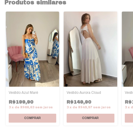
Produtos similares
Vest
Vestido Azul Maré
Vestido Aurora Cloud
R$
R$199,90
R$149,90
3
x
3
x
de
R$66,63
sem juros
3
x
de
R$49,97
sem juros
COMPRAR
COMPRAR