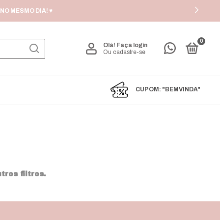
NO MESMO DIA! ♥
0
Olá!
Faça login
Ou cadastre-se
CUPOM: "BEMVINDA"
ros filtros.