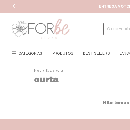
ENTREGA MOTOBO
CATEGORIAS
PRODUTOS
BEST SELLERS
LANÇ
Início
>
Saia
>
curta
curta
Não temos r