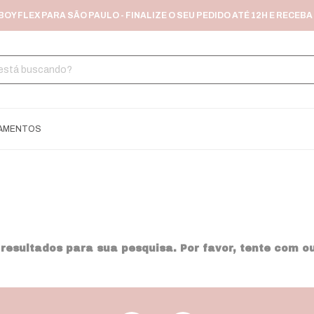
Y FLEX PARA SÃO PAULO - FINALIZE O SEU PEDIDO ATÉ 12H E RECEBA 
AMENTOS
esultados para sua pesquisa. Por favor, tente com out