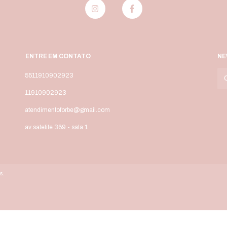
ENTRE EM CONTATO
NE
5511910902923
11910902923
atendimentoforbe@gmail.com
av satelite 369 - sala 1
s.